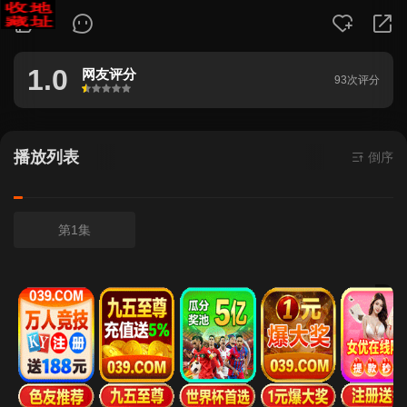
151
1.0
网友评分
93次评分
很差
较差
还行
推荐
力荐
播放列表
倒序
第1集