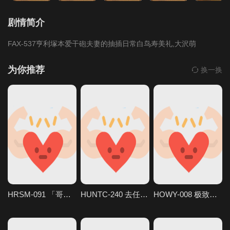
剧情简介
FAX-537亨利塚本爱干砲夫妻的抽插日常白鸟寿美礼,大沢萌
为你推荐
换一换
HRSM-091 「哥哥…这是你的第一次吗？我会教你很多可爱又淘气的事情。」他可爱的小妹妹走进浴 ハラスメント
HUNTC-240 去任何地方的门「哇！好色！你怎么在这里？快点出去！」只要使用这个门，就能去任 Hunter
HOWY-008 极致H罩杯身材。 AV 出道。公开只要见面必定做爱的不伦生活。森永亚依子 森永あいす h.m.p