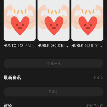
HUNTC-242 「我知道这样不好，但是…这很特别。毕竟，这是最后一次了。」每次来探访时都会偷 Hunter
HUBLK-030 超怕生又温和的义姐绝对服从我！我讨厌的义姐总是欺负我！和义姐情侣和我以及性伴 Hunter
HUBLK-052 时间停止强暴 ～停不下来的地狱连锁～ Hunter
换一换
最新资讯
更多
更多
评论
评论已关闭