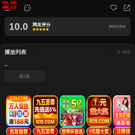
356
10.0
网友评分
889次评分
很差
较差
还行
推荐
力荐
播放列表
倒序
第1集