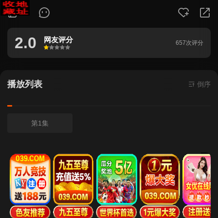
135
2.0
网友评分
657次评分
很差
较差
还行
推荐
力荐
播放列表
倒序
第1集