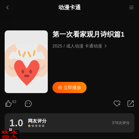
动漫卡通
第一次看家观月诗织篇1
2025
/
成人动漫 卡通动漫
立即播放
92
1.0
网友评分
376次评分
很差
较差
还行
推荐
力荐