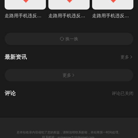
走路用手机违反条例发现到就问答无用马上无套抽插中出TheMotionAnimed_177879
走路用手机违反条例发现到就问答无用马上无套抽插中出TheMotionAnimed_177879
走路用手机违反条例发现到就问答无用马上无套抽插中出TheMotionAnimed_177879
换一换
最新资讯
更多
更多
评论
评论已关闭
若本站收录内容侵犯了您的权益，请附说明联系邮箱，本站将第一时间处理。
联系邮箱：rozsarose518@gmail.com